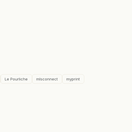
Le Pourliche
mlsconnect
myprint