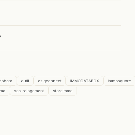
s
dphoto
cutli
esigconnect
IMMODATABOX
immosquare
mmo
sos-relogement
storeimmo